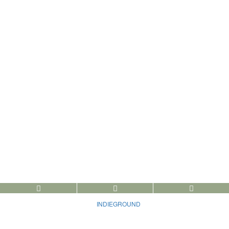
© 2026 Dubai erleben - Copyright
INDIEGROUND
- DESIGNED BY INDIEGROUD
THEMES & RESOURCES