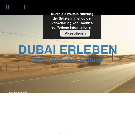
Durch die weitere Nutzung
der Seite stimmst du der
Verwendung von Cookies
zu.
Weitere Informationen
Akzeptieren
DUBAI ERLEBEN
Lebe dein Leben in Dubai