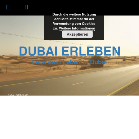
Durch die weitere Nutzung
der Seite stimmst du der
Verwendung von Cookies
zu.
Weitere Informationen
Akzeptieren
DUBAI ERLEBEN
Lebe dein Leben in Dubai