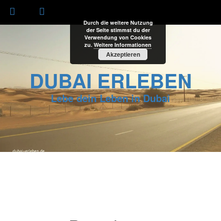
Durch die weitere Nutzung
der Seite stimmst du der
Verwendung von Cookies
zu.
Weitere Informationen
Akzeptieren
DUBAI ERLEBEN
Lebe dein Leben in Dubai