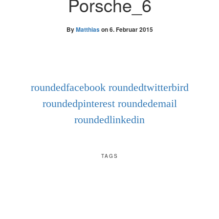
Porsche_6
By
Matthias
on
6. Februar 2015
roundedfacebook
roundedtwitterbird
roundedpinterest
roundedemail
roundedlinkedin
TAGS