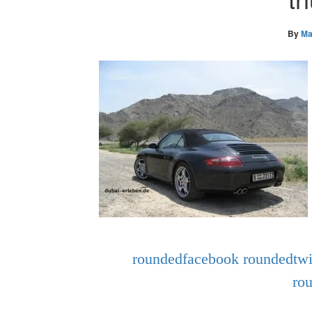
By
Ma
roundedfacebook
roundedtwi
ro