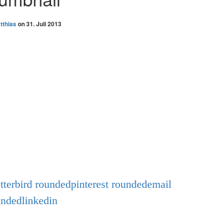
tthias
on
31. Juli 2013
tterbird
roundedpinterest
roundedemail
undedlinkedin
TAGS