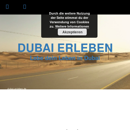
Durch die weitere Nutzung
der Seite stimmst du der
Verwendung von Cookies
zu.
Weitere Informationen
Akzeptieren
DUBAI ERLEBEN
Lebe dein Leben in Dubai